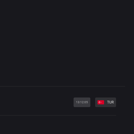
TUR
13:12:05