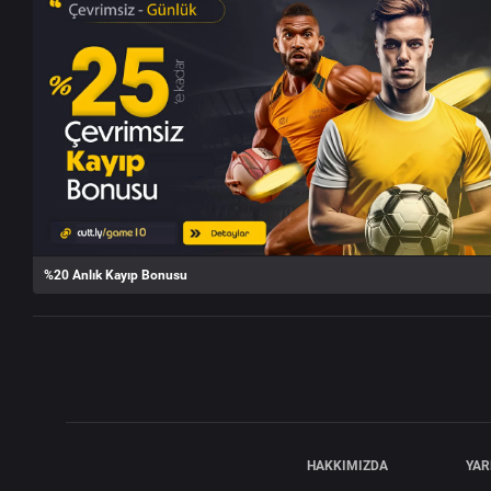
%20 Anlık Kayıp Bonusu
HAKKIMIZDA
YAR