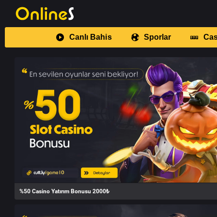
Canlı Bahis
Sporlar
Cas
%50 Casino Yatırım Bonusu 2000₺